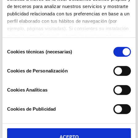
de terceros para analizar nuestros servicios y mostrarte
publicidad relacionada con tus preferencias en base a un
perfil elaborado con tus hábitos de navegación (por
ejemplo, páginas visitadas). Si consientes su instalación
DESCARGAR FICHA PARA VER TODA LA
pulsa "Aceptar Cookies", o también puedes configurar
GAMA COMPLETA
tus preferencias pulsando "Configurar Cookies". Más
Selección
información en nuestra
Política de Cookies"
.
Cookies técnicas (necesarias)
de
consentimiento
Cookies de Personalización
Cookies Analíticas
TUBO POLIAMIDA PA12
Cookies de Publicidad
SUPERFLEXIBLE
TUBERÍAS Y MANGUERAS
ACEPTO