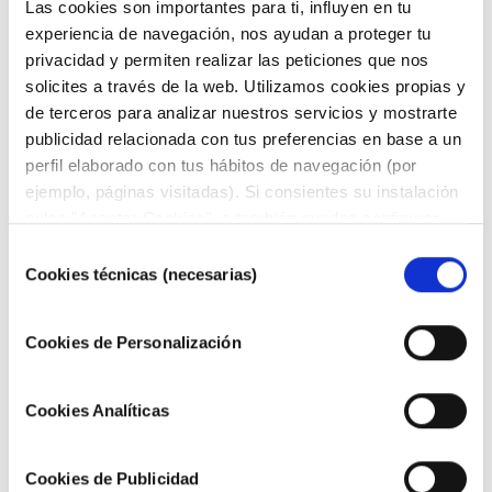
Las cookies son importantes para ti, influyen en tu
experiencia de navegación, nos ayudan a proteger tu
privacidad y permiten realizar las peticiones que nos
solicites a través de la web. Utilizamos cookies propias y
de terceros para analizar nuestros servicios y mostrarte
publicidad relacionada con tus preferencias en base a un
perfil elaborado con tus hábitos de navegación (por
ejemplo, páginas visitadas). Si consientes su instalación
pulsa "Aceptar Cookies", o también puedes configurar
tus preferencias pulsando "Configurar Cookies". Más
Selección
información en nuestra
Política de Cookies"
.
Cookies técnicas (necesarias)
de
DESCARGAR FICHA PARA VER TODA LA
consentimiento
GAMA COMPLETA
Cookies de Personalización
Cookies Analíticas
Cookies de Publicidad