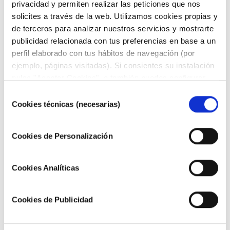
privacidad y permiten realizar las peticiones que nos
solicites a través de la web. Utilizamos cookies propias y
de terceros para analizar nuestros servicios y mostrarte
publicidad relacionada con tus preferencias en base a un
perfil elaborado con tus hábitos de navegación (por
ejemplo, páginas visitadas). Si consientes su instalación
pulsa "Aceptar Cookies", o también puedes configurar
tus preferencias pulsando "Configurar Cookies". Más
DESCARGAR FICHA PARA VER TODA LA
Selección
información en nuestra
Política de Cookies"
.
GAMA COMPLETA
Cookies técnicas (necesarias)
de
consentimiento
Cookies de Personalización
Cookies Analíticas
Cookies de Publicidad
TUBO POLIAMIDA PA12
SUPERFLEXIBLE