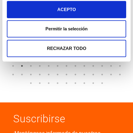
TUBERÍAS Y MANGUERAS
ACEPTO
Permitir la selección
TUBO POLIAMIDA PA12
ALTA PRESIÓN-HL
RECHAZAR TODO
TUBERÍAS Y MANGUERAS
Suscribirse