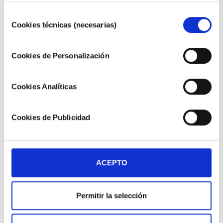
tus preferencias pulsando "Configurar Cookies". Más
Selección
información en nuestra
Política de Cookies"
.
Cookies técnicas (necesarias)
de
consentimiento
CILINDRO REDONDO
Cookies de Personalización
NORMALIZADO ISO 6432
SERIE IA
Cookies Analíticas
TECNOLOGÍA NEUMÁTICA
Cookies de Publicidad
CILINDRO COMPACTO
NORMALIZADO ISO 21287
SERIE SF
ACEPTO
TECNOLOGÍA NEUMÁTICA
Permitir la selección