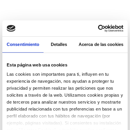
Consentimiento
Detalles
Acerca de las cookies
Esta página web usa cookies
Las cookies son importantes para ti, influyen en tu
experiencia de navegación, nos ayudan a proteger tu
privacidad y permiten realizar las peticiones que nos
DESCARGAR FICHA PARA VER TODA LA
solicites a través de la web. Utilizamos cookies propias y
GAMA COMPLETA
de terceros para analizar nuestros servicios y mostrarte
publicidad relacionada con tus preferencias en base a un
perfil elaborado con tus hábitos de navegación (por
ejemplo, páginas visitadas). Si consientes su instalación
pulsa "Aceptar Cookies", o también puedes configurar