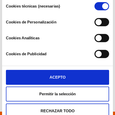
Selección
información en nuestra
Política de Cookies"
.
Cookies técnicas (necesarias)
de
AMPLIFICADOR DE AIRE
consentimiento
“AIR AMPLIFIER”
Cookies de Personalización
APLICACIÓN TÉCNICA DEL
SOPLADO
Cookies Analíticas
Cookies de Publicidad
ARO DE SOPLADO “AIR
WIPE”
APLICACIÓN TÉCNICA DEL
SOPLADO
ACEPTO
Permitir la selección
RECHAZAR TODO