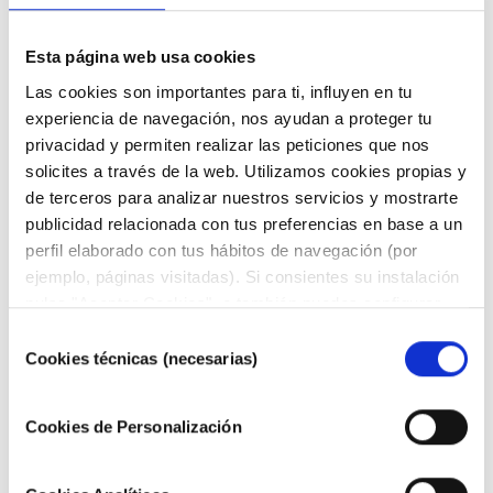
GAMA COMPLETA
Esta página web usa cookies
Las cookies son importantes para ti, influyen en tu
experiencia de navegación, nos ayudan a proteger tu
privacidad y permiten realizar las peticiones que nos
solicites a través de la web. Utilizamos cookies propias y
de terceros para analizar nuestros servicios y mostrarte
publicidad relacionada con tus preferencias en base a un
AMPLIFICADOR DE AIRE
perfil elaborado con tus hábitos de navegación (por
“AIR AMPLIFIER”
ejemplo, páginas visitadas). Si consientes su instalación
APLICACIÓN TÉCNICA DEL
pulsa "Aceptar Cookies", o también puedes configurar
SOPLADO
tus preferencias pulsando "Configurar Cookies". Más
Selección
información en nuestra
Política de Cookies"
.
Cookies técnicas (necesarias)
de
consentimiento
ARO DE SOPLADO “AIR
Cookies de Personalización
WIPE”
APLICACIÓN TÉCNICA DEL