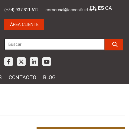
EN
ES
CA
(+34) 937 811 612
comercial@accesfluid.com
ÁREA CLIENTE
S
CONTACTO
BLOG