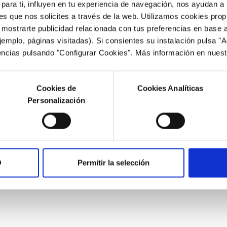
ara ti, influyen en tu experiencia de navegación, nos ayudan a 
AMPLIFICADOR DE AIRE “AIR
nes que nos solicites a través de la web. Utilizamos cookies pro
AMPLIFIER”
 mostrarte publicidad relacionada con tus preferencias en base a
APLICACIÓN TÉCNICA DEL SOPLADO
jemplo, páginas visitadas). Si consientes su instalación pulsa "
encias pulsando "Configurar Cookies". Más información en nues
ARO DE SOPLADO “AIR
Cookies de
Cookies Analíticas
WIPE”
Personalización
APLICACIÓN TÉCNICA DEL
SOPLADO
O
Permitir la selección