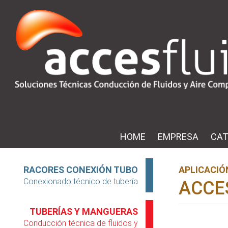
Skip
to
main
content
HOME
EMPRESA
CAT
Menú
Superior
RACORES CONEXIÓN TUBO
APLICACIÓ
Conexionado técnico de tubería
ACCE
TUBERÍAS Y MANGUERAS
Conducción técnica de fluidos y