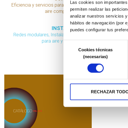
Las cookies son importantes p
Eficiencia y servicios para red en
BARRERAS DE AIRE “SUPER AIR
permiten realizar las peticio
aire comprimido
KNIFE”
analizar nuestros servicios y
APLICACIÓN TÉCNICA DEL SOPLADO
hábitos de navegación (por e
INSTALAIR
puedes configurar tus prefer
Redes modulares, Instalaciones
para aire y fluidos
Selección
Cookies técnicas
de
BARRERAS DE AIRE “FULL-FLOW
(necesarias)
consentimiento
AIR KNIFE”
APLICACIÓN TÉCNICA DEL SOPLADO
RECHAZAR TOD