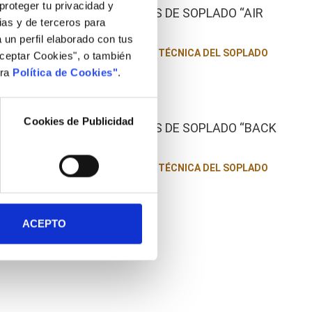
proteger tu privacidad y
BOQUILLAS DE SOPLADO “AIR
pias y de terceros para
NOZZLES”
 un perfil elaborado con tus
APLICACIÓN TÉCNICA DEL SOPLADO
Aceptar Cookies", o también
tra
Política de Cookies"
.
Cookies de Publicidad
BOQUILLAS DE SOPLADO “BACK
BLOW"
APLICACIÓN TÉCNICA DEL SOPLADO
ACEPTO