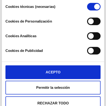
tus preferencias pulsando "Configurar Cookies". Más
Selección
información en nuestra
Política de Cookies"
.
Cookies técnicas (necesarias)
de
consentimiento
Cookies de Personalización
Cookies Analíticas
Cookies de Publicidad
DESCARGAR FICHA PARA VER TODA LA
GAMA COMPLETA
ACEPTO
Permitir la selección
RECHAZAR TODO