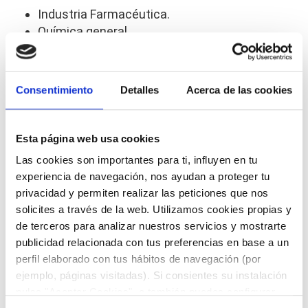
Industria Farmacéutica.
Química general.
Industria Alimentaria.
Máquinas Vending.
Cosmética.
Consentimiento
Detalles
Acerca de las cookies
Bombas peristálticas.
Esterilizable por vapor, calor seco, óxido de
etileno y radiación gamma.
Esta página web usa cookies
Las cookies son importantes para ti, influyen en tu
experiencia de navegación, nos ayudan a proteger tu
Tubos extruidos de silicona. Peróxido calidad alimentaria, bebidas,
vending, Vapor a baja presión, Protección y revestimiento. Certificado
privacidad y permiten realizar las peticiones que nos
FDA. Platinum cured (curado platino) para Industria Farmacéutica.
Química general. Industria Alimentaria. Máquinas Vending. Cosmética.
solicites a través de la web. Utilizamos cookies propias y
Bombas peristálticas. Esterilizable por vapor, calor seco, óxido de etileno
y radiación gamma. USP Class VI. FDA 21 CFR 177.2600. NSF - 51. ISO
de terceros para analizar nuestros servicios y mostrarte
10933. US-FDA (DFM #26201). European Pharmacopoeia 3.1.9 para
siliconas. Phatalate/Bis-phenol Free COA. TSE/BSE. German BfRxv.
publicidad relacionada con tus preferencias en base a un
ROHS. France Arrete du 25. Certificado de laboratorio. De Conformidad.
perfil elaborado con tus hábitos de navegación (por
Fabricado y embalado en sala blanca certificada ISO (Class 7). Datos
extraíbles y lixiviables disponibles bajo petición.
ejemplo, páginas visitadas). Si consientes su instalación
pulsa "Aceptar Cookies", o también puedes configurar