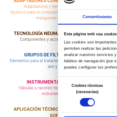
ADAPTADORES CONEXIÓN
Adaptadores y terminales
técnicos para el conexionado de
Consentimiento
mangueras y tubos
TECNOLOGÍA NEUMÁTICA
Esta página web usa cookie
Componentes y accesorios
Las cookies son importantes p
permiten realizar las peticio
GRUPOS DE FILTRAJE
analizar nuestros servicios y
Elementos para el tratamiento de
hábitos de navegación (por e
aire y fluidos
puedes configurar tus prefer
Selección
INSTRUMENTACIÓN
Cookies técnicas
de
Válvulas y racores Inox para
(necesarias)
consentimiento
instrumentación
APLICACIÓN TÉCNICA DEL
SOPLADO