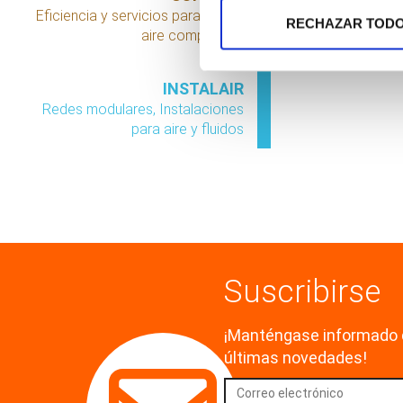
Eficiencia y servicios para red en
RECHAZAR TOD
aire comprimido
INSTALAIR
Redes modulares, Instalaciones
para aire y fluidos
Suscribirse
¡Manténgase informado 
últimas novedades!