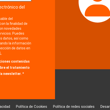
ectrónico del
able del
con la finalidad de
con novedades
rvicios. Puedes
us datos, así como
ando la información
tección de datos en
.
iciones contenidas
obre el tratamiento
la newsletter.
vacidad
Política de Cookies
Política de redes sociales
Desar