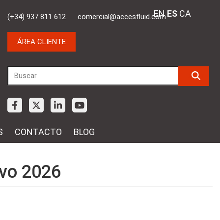
EN
ES
CA
(+34) 937 811 612
comercial@accesfluid.com
ÁREA CLIENTE
S
CONTACTO
BLOG
evo 2026