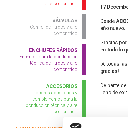
aire comprimido
17 Decembe
VÁLVULAS
Desde
ACCE
Control de fluidos y aire
año nuevo.
comprimido
Gracias por
en todo lo 
ENCHUFES RÁPIDOS
Enchufes para la conducción
técnica de fluidos y aire
¡A todas la
comprimido
gracias!
De parte de
ACCESORIOS
lleno de éx
Racores accesorios y
complementos para la
conducción técnica y aire
comprimido