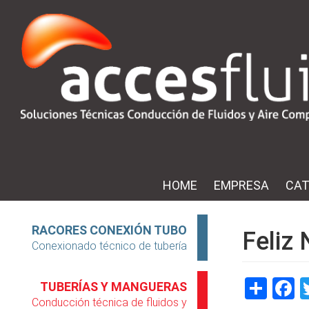
Skip
to
main
content
HOME
EMPRESA
CAT
Menú
Superior
RACORES CONEXIÓN TUBO
Feliz
Conexionado técnico de tubería
Sha
F
TUBERÍAS Y MANGUERAS
Conducción técnica de fluidos y