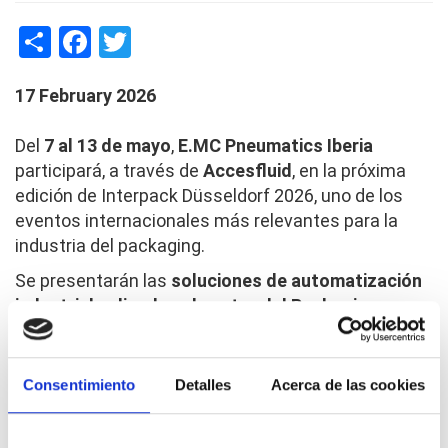
Share
Facebook
Twitter
17 February 2026
Del
7 al 13 de mayo
,
E.MC Pneumatics Iberia
participará, a través de
Accesfluid
, en la próxima
edición de
Interpack Düsseldorf 2026
, uno de los
eventos internacionales más relevantes para la
industria del packaging.
Se presentarán las
soluciones de automatización
industrial aplicadas al sector del Packaging
,
orientadas a mejorar la eficiencia, precisión y
fiabilidad en los procesos productivos.
Consentimiento
Detalles
Acerca de las cookies
📍
Pabellón 18A | Stand C12
Será una excelente oportunidad para conocer de