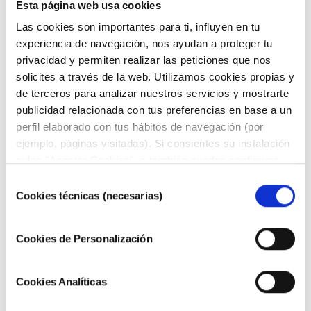
cerca nuestras propuestas y descubrir cómo
Esta página web usa cookies
optimizar los sistemas de automatización en
Las cookies son importantes para ti, influyen en tu
entornos de envasado y embalaje.
experiencia de navegación, nos ayudan a proteger tu
privacidad y permiten realizar las peticiones que nos
solicites a través de la web. Utilizamos cookies propias y
de terceros para analizar nuestros servicios y mostrarte
publicidad relacionada con tus preferencias en base a un
perfil elaborado con tus hábitos de navegación (por
ejemplo, páginas visitadas). Si consientes su instalación
pulsa "Aceptar Cookies", o también puedes configurar
tus preferencias pulsando "Configurar Cookies". Más
Selección
información en nuestra
Política de Cookies"
.
Cookies técnicas (necesarias)
de
consentimiento
Cookies de Personalización
Cookies Analíticas