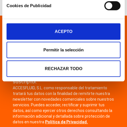
Cookies de Publicidad
Suscribirse
ACEPTO
¡Manténgase informado de nuestras
Permitir la selección
últimas novedades!
RECHAZAR TODO
La dirección de correo electrónico del
suscriptor.
ACCESFLUID, S.L. como responsable del tratamiento
tratará tus datos con la finalidad de remitirte nuestra
newsletter con novedades comerciales sobre nuestros
servicios. Puedes acceder, rectificar y suprimir tus
datos, así como ejercer otros derechos consultando la
información adicional y detallada sobre protección de
datos en nuestra
Política de Privacidad.