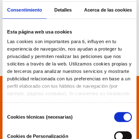
seleccionado, puede hacérnosla llegar a
continuación.
Consentimiento
Detalles
Acerca de las cookies
Se le responderá con la mayor brevedad posible.
También a través del TELÉFONO DIRECTO
93 781
Esta página web usa cookies
16 12
Las cookies son importantes para ti, influyen en tu
experiencia de navegación, nos ayudan a proteger tu
privacidad y permiten realizar las peticiones que nos
solicites a través de la web. Utilizamos cookies propias y
de terceros para analizar nuestros servicios y mostrarte
publicidad relacionada con tus preferencias en base a un
perfil elaborado con tus hábitos de navegación (por
Suscribirse
ejemplo, páginas visitadas). Si consientes su instalación
pulsa "Aceptar Cookies", o también puedes configurar
¡Manténgase informado de nuestras
tus preferencias pulsando "Configurar Cookies". Más
Selección
últimas novedades!
información en nuestra
Política de Cookies"
.
Cookies técnicas (necesarias)
de
consentimiento
Cookies de Personalización