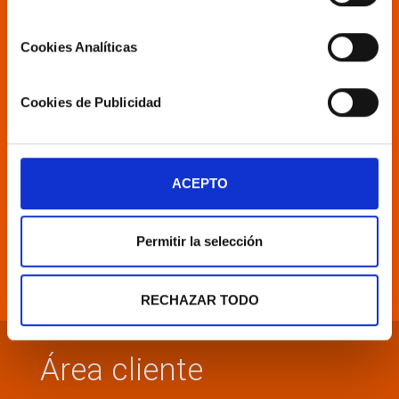
La dirección de correo electrónico del
suscriptor.
Cookies Analíticas
ACCESFLUID, S.L. como responsable del tratamiento
tratará tus datos con la finalidad de remitirte nuestra
newsletter con novedades comerciales sobre nuestros
servicios. Puedes acceder, rectificar y suprimir tus
Cookies de Publicidad
datos, así como ejercer otros derechos consultando la
información adicional y detallada sobre protección de
datos en nuestra
Política de Privacidad.
ACEPTO
He leído y acepto las condiciones contenidas en la
política de privacidad sobre el tratamiento de mis
datos para el envío de la newsletter.
Permitir la selección
RECHAZAR TODO
Área cliente